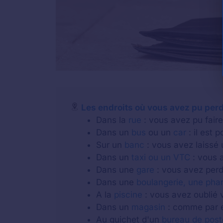
Les endroits où vous avez pu perd
Dans la
rue
: vous avez pu faire 
Dans un
bus
ou un
car
: il est 
Sur un
banc
: vous avez laissé 
Dans un
taxi ou un VTC
: vous a
Dans une
gare
: vous avez perdu
Dans une
boulangerie, une pha
A la
piscine
: vous avez oublié v
Dans un
magasin
: comme par e
Au guichet d'un
bureau de post