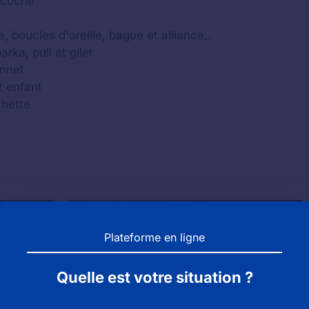
acoche
, boucles d'oreille, bague et alliance..
ka, pull et gilet
onnet
t enfant
chette
Plateforme en ligne
Quelle est votre situation ?