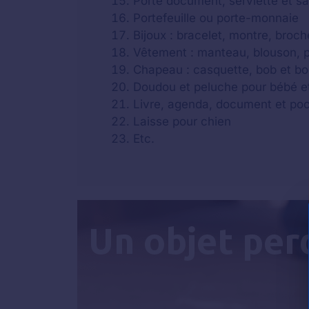
Porte document, serviette et s
Portefeuille ou porte-monnaie
Bijoux : bracelet, montre, broche
Vêtement : manteau, blouson, par
Chapeau : casquette, bob et b
Doudou et peluche pour bébé e
Livre, agenda, document et po
Laisse pour chien
Etc.