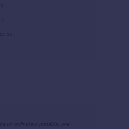
nc.
ma.
du sol.
ple
un ordinateur portable, une