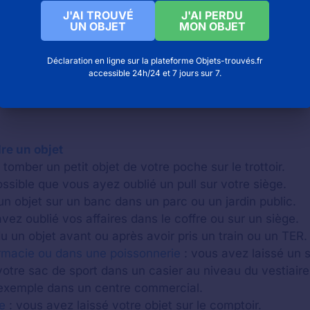
J'AI TROUVÉ
J'AI PERDU
UN OBJET
MON OBJET
Déclaration en ligne sur la plateforme Objets-trouvés.fr
accessible 24h/24 et 7 jours sur 7.
re un objet
tomber un petit objet de votre poche sur le trottoir.
possible que vous ayez oublié un pull sur votre siège.
un objet sur un banc dans un parc ou un jardin public.
vez oublié vos affaires dans le coffre ou sur un siège.
 un objet avant ou après avoir pris un train ou un TER.
rmacie ou dans une poissonnerie
: vous avez laissé un 
otre sac de sport dans un casier au niveau du vestiaire
xemple dans un centre commercial.
e
: vous avez laissé votre objet sur le comptoir.