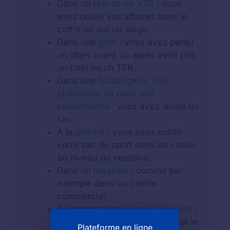
Dans un
taxi ou un VTC
: vous
avez oublié vos affaires dans le
coffre ou sur un siège.
Dans une
gare
: vous avez perdu
un objet avant ou après avoir pris
un train ou un TER.
Dans une
boulangerie, une
pharmacie ou dans une
poissonnerie
: vous avez laissé un
sac.
A la
piscine
: vous avez oublié
votre sac de sport dans un casier
au niveau du vestiaire.
Dans un
magasin
: comme par
exemple dans un centre
commercial.
Au guichet d'un
bureau de poste
:
vous avez laissé votre objet sur le
Plateforme en ligne