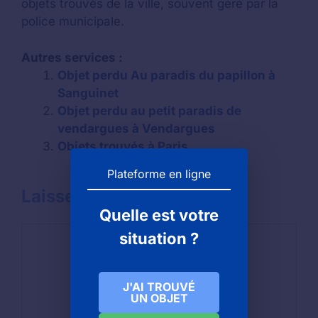
objets trouvés de la ville, souvent géré par la
police municipale.
Autres services :
Objet perdu Au paradis du papillon à
Sanguinet
Objet perdu au petit paradis de
vendargues à Vendargues
Objets trouvés à Paris
Plateforme en ligne
Laisser un commentaire
Quelle est votre
Commentaire
situation ?
J'AI TROUVÉ
UN OBJET