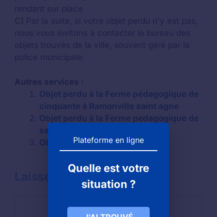
rendant sur place
C)
Par la suite, si votre objet perdu n'y est pas,
nous vous invitons à contacter le bureau des
objets trouvés de la ville, souvent géré par la
police municipale.
Autres services :
Objet perdu à la Ferme pédagogique de
cinquante à Ramonville saint agne
Objet perdu à la Ferme pedagogique de
saint hilliers à St hilliers
Plateforme en ligne
Objets trouvés à Paris
Quelle est votre
Laisser un commentaire
situation ?
Commentaire