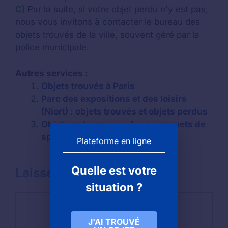
C)
Par la suite, si votre objet perdu n'y est pas,
nous vous invitons à contacter le bureau des
objets trouvés de la ville, souvent géré par la
police municipale.
Autres services :
Objets trouvés à Paris
Parc des expositions et des loisirs
(Niort) : objets trouvés et objets perdus
Objet perdu au parc des perroquets de
spectacle à Bren
Plateforme en ligne
Quelle est votre
Laisser un commentaire
situation ?
Commentaire
J'AI TROUVÉ