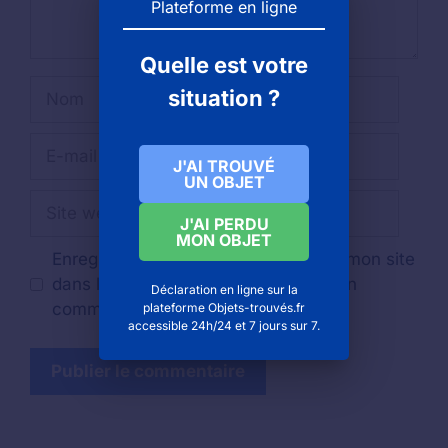
Plateforme en ligne
Quelle est votre
Nom
situation ?
E-
J'AI TROUVÉ
mail
UN OBJET
Site
J'AI PERDU
web
MON OBJET
Enregistrer mon nom, mon e-mail et mon site
dans le navigateur pour mon prochain
Déclaration en ligne sur la
commentaire.
plateforme Objets-trouvés.fr
accessible 24h/24 et 7 jours sur 7.