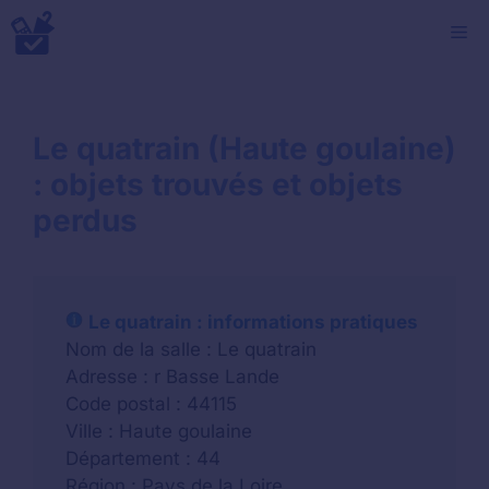
Aller
M
au
contenu
Le quatrain (Haute goulaine)
: objets trouvés et objets
perdus
Le quatrain : informations pratiques
Nom de la salle : Le quatrain
Adresse : r Basse Lande
Code postal : 44115
Ville : Haute goulaine
Département : 44
Région : Pays de la Loire