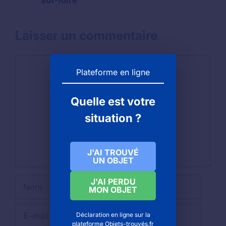
sur-loire
Laisser un commentaire
Commentaire
Plateforme en ligne
Quelle est votre
situation ?
J'AI TROUVÉ
UN OBJET
Nom
J'AI PERDU
MON OBJET
E-
Déclaration en ligne sur la
mail
plateforme Objets-trouvés.fr