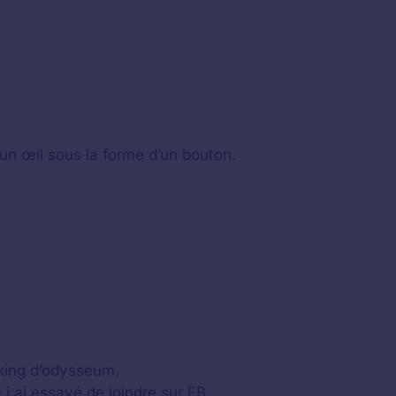
un œil sous la forme d’un bouton.
rking d’odysseum.
 j ai essayé de joindre sur FB.