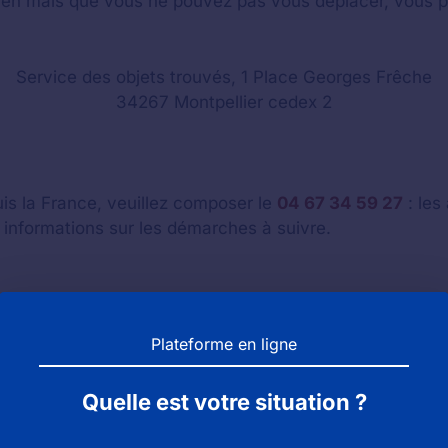
ien mais que vous ne pouvez pas vous déplacer, vous 
Service des objets trouvés, 1 Place Georges Frêche
34267 Montpellier cedex 2
uis la France, veuillez composer le
04 67 34 59 27
: les
informations sur les démarches à suivre.
e déclaration de perte en remplissant un formulaire : celu
Plateforme en ligne
Quelle est votre situation ?
 des objets perdus et trouvés