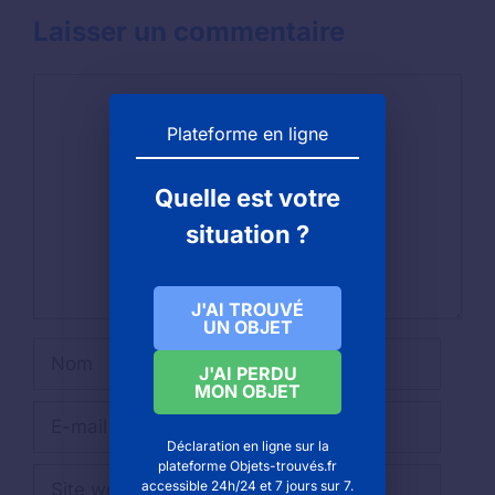
Laisser un commentaire
Commentaire
Plateforme en ligne
Quelle est votre
situation ?
J'AI TROUVÉ
UN OBJET
Nom
J'AI PERDU
MON OBJET
E-
mail
Déclaration en ligne sur la
plateforme Objets-trouvés.fr
Site
accessible 24h/24 et 7 jours sur 7.