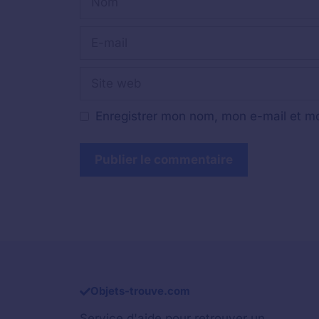
E-
mail
Site
web
Enregistrer mon nom, mon e-mail et mo
Objets-trouve.com
Service d'aide pour retrouver un