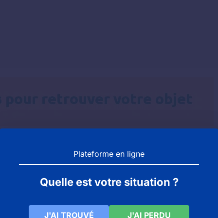
Plateforme en ligne
otre objet perdu au musée vous pouvez contacter par tél
Quelle est votre situation ?
nce et donc en Haute-normandie et dans le 76 doit avoir 
J'AI TROUVÉ
J'AI PERDU