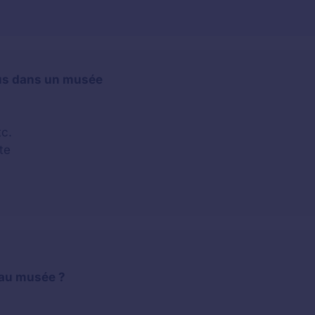
dus dans un musée
tc.
te
 au musée ?