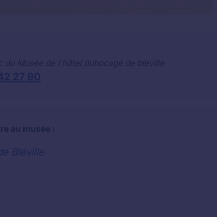
c du Musée de l'hôtel dubocage de bléville
42 27 90
tre au musée :
e Bléville