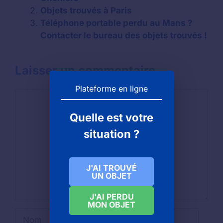
Objets trouvés à Paris
Téléphone portable perdu au Mans ?
Contacter le bureau des objets trouvés !
Laisser un commentaire
Plateforme en ligne
Commentaire
Quelle est votre
situation ?
J'AI TROUVÉ
UN OBJET
J'AI PERDU
MON OBJET
Nom