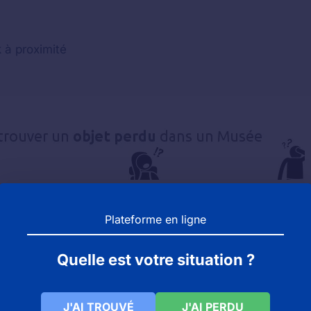
 à proximité
Plateforme en ligne
ès avoir demander au musée, vous n'avez pas trouvé vot
bjets perdus pour la ville suivante : DOUZY.
Quelle est votre situation ?
rdenne et aussi dans le 8 se doit d'avoir un bureau de
J'AI TROUVÉ
J'AI PERDU