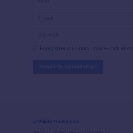
E-
mail
Site
web
Enregistrer mon nom, mon e-mail et mo
Objets-trouve.com
Service d'aide pour retrouver un