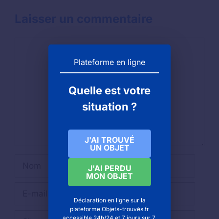
Laisser un commentaire
Commentaire
Plateforme en ligne
Quelle est votre
situation ?
J'AI TROUVÉ
UN OBJET
Nom
J'AI PERDU
MON OBJET
E-
mail
Déclaration en ligne sur la
plateforme Objets-trouvés.fr
Site
accessible 24h/24 et 7 jours sur 7.