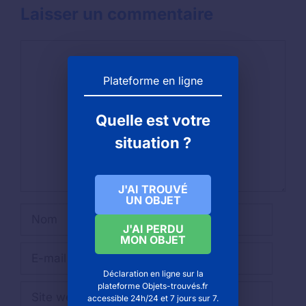
Laisser un commentaire
Commentaire
Plateforme en ligne
Quelle est votre
situation ?
J'AI TROUVÉ
UN OBJET
Nom
J'AI PERDU
MON OBJET
E-
mail
Déclaration en ligne sur la
plateforme Objets-trouvés.fr
Site
accessible 24h/24 et 7 jours sur 7.