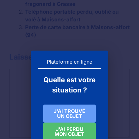
fragonard à Grasse
Téléphone portable perdu, oublié ou
volé à Maisons-alfort
Perte de carte bancaire à Maisons-alfort
(94)
Laisser un commentaire
Plateforme en ligne
Commentaire
Quelle est votre
situation ?
J'AI TROUVÉ
UN OBJET
J'AI PERDU
MON OBJET