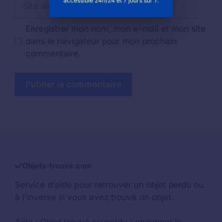
Site
accessible 24h/24 et 7 jours sur 7.
web
Enregistrer mon nom, mon e-mail et mon site
dans le navigateur pour mon prochain
commentaire.
Objets-trouve.com
Service d'aide pour retrouver un
objet perdu
ou
à l'inverse si vous avez trouvé un objet.