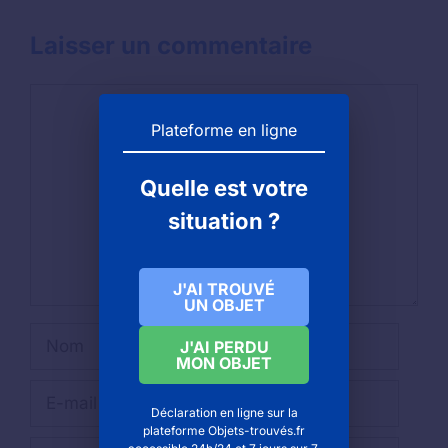
Laisser un commentaire
Commentaire
Plateforme en ligne
Quelle est votre
situation ?
J'AI TROUVÉ
UN OBJET
Nom
J'AI PERDU
MON OBJET
E-
Déclaration en ligne sur la
mail
plateforme Objets-trouvés.fr