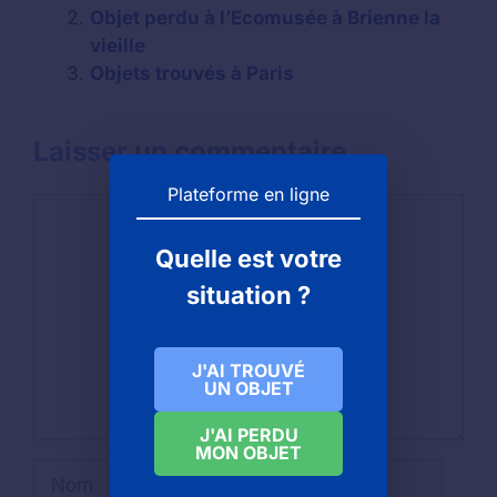
Objet perdu à l’Ecomusée à Brienne la
vieille
Objets trouvés à Paris
Laisser un commentaire
Plateforme en ligne
Commentaire
Quelle est votre
situation ?
J'AI TROUVÉ
UN OBJET
J'AI PERDU
MON OBJET
Nom