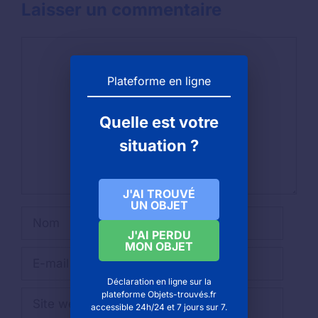
Laisser un commentaire
Commentaire
Plateforme en ligne
Quelle est votre
situation ?
J'AI TROUVÉ
UN OBJET
Nom
J'AI PERDU
MON OBJET
E-
mail
Déclaration en ligne sur la
Site
plateforme Objets-trouvés.fr
accessible 24h/24 et 7 jours sur 7.
web