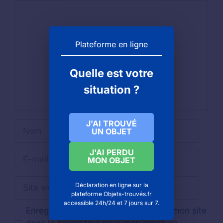
Commentaire
Plateforme en ligne
Quelle est votre
situation ?
J'AI TROUVÉ
Nom
UN OBJET
J'AI PERDU
E-
MON OBJET
mail
Site
Déclaration en ligne sur la
web
plateforme Objets-trouvés.fr
accessible 24h/24 et 7 jours sur 7.
Enregistrer mon nom, mon e-mail et mon site