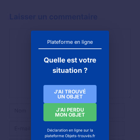
Laisser un commentaire
Commentaire
Plateforme en ligne
Quelle est votre
situation ?
J'AI TROUVÉ
UN OBJET
Nom
J'AI PERDU
MON OBJET
E-
Déclaration en ligne sur la
mail
plateforme Objets-trouvés.fr