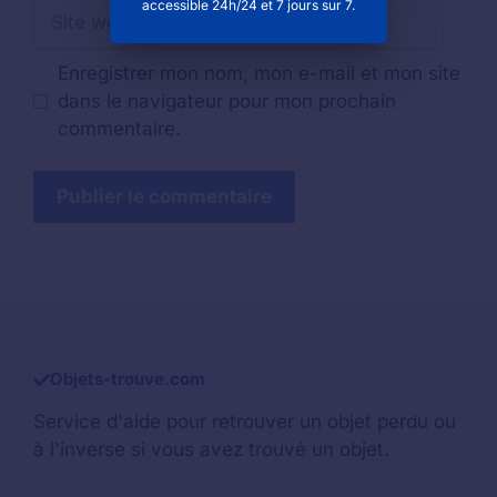
accessible 24h/24 et 7 jours sur 7.
Site
web
Enregistrer mon nom, mon e-mail et mon site
dans le navigateur pour mon prochain
commentaire.
Objets-trouve.com
Service d'aide pour retrouver un
objet perdu
ou
à l'inverse si vous avez trouvé un objet.