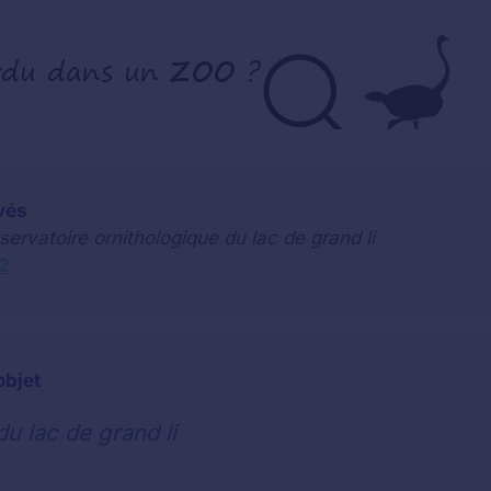
vés
servatoire ornithologique du lac de grand li
2
objet
u lac de grand li