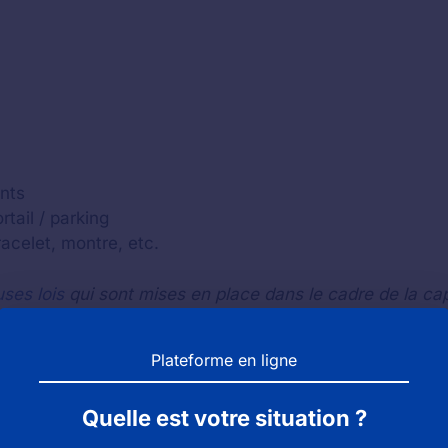
nts
tail / parking
bracelet, montre, etc.
ses lois
qui sont mises en place dans le cadre de la ca
Plateforme en ligne
 le trajet inverse pour vérifier si vous n'avez pas perdu
Quelle est votre situation ?
acter l'établissement
(le zoo, le parc ou l'aquarium)
par