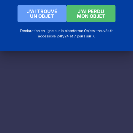
st pas, nous vous invitons à contacter le bureau des obje
J'AI TROUVÉ
J'AI PERDU
UN OBJET
MON OBJET
Déclaration en ligne sur la plateforme Objets-trouvés.fr
e de bretagne à Bruz
accessible 24h/24 et 7 jours sur 7.
que chardes payraudeau à La chaize le vicomte