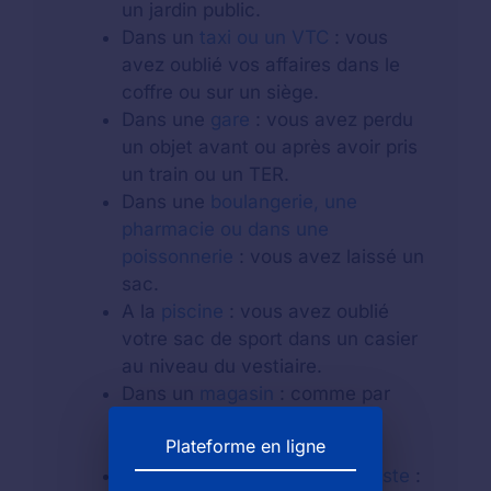
un jardin public.
Dans un
taxi ou un VTC
: vous
avez oublié vos affaires dans le
coffre ou sur un siège.
Dans une
gare
: vous avez perdu
un objet avant ou après avoir pris
un train ou un TER.
Dans une
boulangerie, une
pharmacie ou dans une
poissonnerie
: vous avez laissé un
sac.
A la
piscine
: vous avez oublié
votre sac de sport dans un casier
au niveau du vestiaire.
Dans un
magasin
: comme par
exemple dans un centre
Plateforme en ligne
commercial.
Au guichet d'un
bureau de poste
: