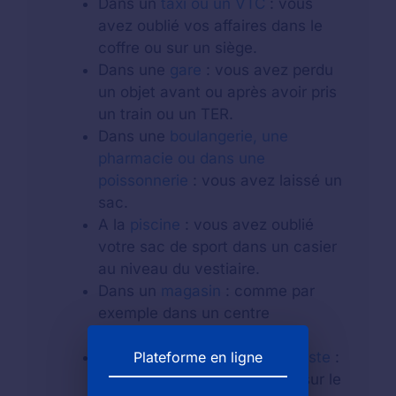
Dans un
taxi ou un VTC
: vous
avez oublié vos affaires dans le
coffre ou sur un siège.
Dans une
gare
: vous avez perdu
un objet avant ou après avoir pris
un train ou un TER.
Dans une
boulangerie, une
pharmacie ou dans une
poissonnerie
: vous avez laissé un
sac.
A la
piscine
: vous avez oublié
votre sac de sport dans un casier
au niveau du vestiaire.
Dans un
magasin
: comme par
exemple dans un centre
commercial.
Plateforme en ligne
Au guichet d'un
bureau de poste
:
vous avez laissé votre objet sur le