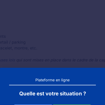
nts
tail / parking
bracelet, montre, etc.
ses lois
qui sont mises en place dans le cadre de la ca
Plateforme en ligne
 le trajet inverse pour vérifier si vous n'avez pas perdu
acter l'établissement
(le zoo, le parc ou l'aquarium)
par
Quelle est votre situation ?
st pas, nous vous invitons à contacter le bureau des obje