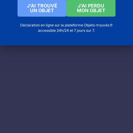
J'AI TROUVÉ
J'AI PERDU
UN OBJET
MON OBJET
Déclaration en ligne sur la plateforme Objets-trouvés.fr
accessible 24h/24 et 7 jours sur 7.
 jardin des bêtes à Gages
ique à Hermival les vaux