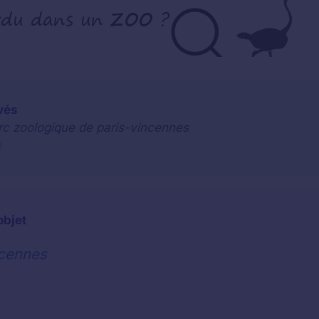
vés
arc zoologique de paris-vincennes
0
objet
ncennes