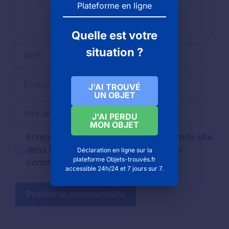
Plateforme en ligne
Quelle est votre
Nom
situation ?
E-
J'AI TROUVÉ
mail
UN OBJET
Site
J'AI PERDU
web
MON OBJET
Enregistrer mon nom, mon e-mail et mon site
dans le navigateur pour mon prochain
Déclaration en ligne sur la
plateforme Objets-trouvés.fr
commentaire.
accessible 24h/24 et 7 jours sur 7.