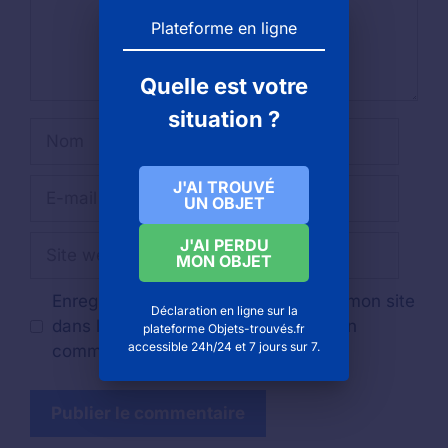
Plateforme en ligne
Quelle est votre
situation ?
Nom
E-
J'AI TROUVÉ
UN OBJET
mail
Site
J'AI PERDU
MON OBJET
web
Enregistrer mon nom, mon e-mail et mon site
Déclaration en ligne sur la
dans le navigateur pour mon prochain
plateforme Objets-trouvés.fr
accessible 24h/24 et 7 jours sur 7.
commentaire.