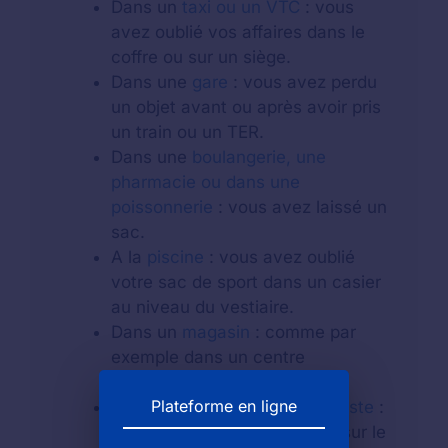
Dans un
taxi ou un VTC
: vous
avez oublié vos affaires dans le
coffre ou sur un siège.
Dans une
gare
: vous avez perdu
un objet avant ou après avoir pris
un train ou un TER.
Dans une
boulangerie, une
pharmacie ou dans une
poissonnerie
: vous avez laissé un
sac.
A la
piscine
: vous avez oublié
votre sac de sport dans un casier
au niveau du vestiaire.
Dans un
magasin
: comme par
exemple dans un centre
commercial.
Plateforme en ligne
Au guichet d'un
bureau de poste
:
vous avez laissé votre objet sur le