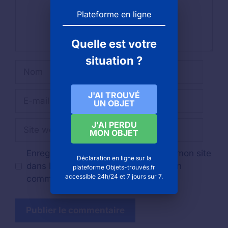
Plateforme en ligne
Quelle est votre
situation ?
Nom
E-
J'AI TROUVÉ
UN OBJET
mail
Site
J'AI PERDU
MON OBJET
web
Enregistrer mon nom, mon e-mail et mon site
Déclaration en ligne sur la
dans le navigateur pour mon prochain
plateforme Objets-trouvés.fr
accessible 24h/24 et 7 jours sur 7.
commentaire.