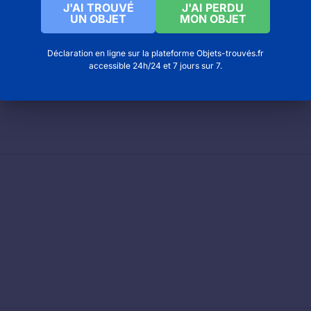
J'AI TROUVÉ
J'AI PERDU
UN OBJET
MON OBJET
Déclaration en ligne sur la plateforme Objets-trouvés.fr
G (Charles de Gaulle) : joindre les objets trouvés
accessible 24h/24 et 7 jours sur 7.
t CDG à Paris