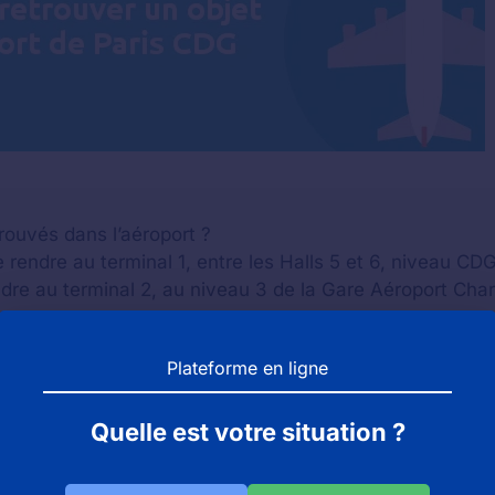
rouvés dans l’aéroport ?
 se rendre au terminal 1, entre les Halls 5 et 6, niveau CD
rendre au terminal 2, au niveau 3 de la Gare Aéroport Cha
Plateforme en ligne
Quelle est votre situation ?
 manifesté dans les 15 jours après la perte de votre tabl
s de la Préfecture de police de Paris à l'adresse suivan