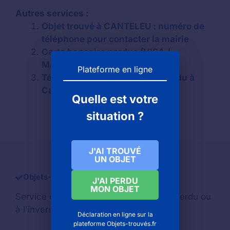
Autres services :
Objet trouvé à CANTELEU : numéro de
téléphone pour contacter la mairie
Carte bancaire perdue (VISA /
Mastercard) à Canteleu (76)
Plateforme en ligne
Téléphone mobile oublié ou perdu à
Canteleu
Quelle est votre
situation ?
J'AI TROUVÉ
UN OBJET
Objets-trouve.com
J'AI PERDU
MON OBJET
Service d'aide pour retrouver un
objet perdu
ou
à l'inverse si vous avez trouvé un objet.
Déclaration en ligne sur la
plateforme Objets-trouvés.fr