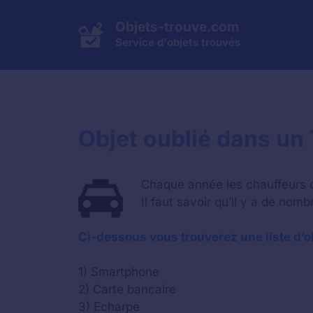
Aller
au
Objets-trouve.com
contenu
Service d'objets trouvés
Objet oublié dans un
Chaque année les chauffeurs d
Il faut savoir qu’il y a de nom
Ci-dessous vous trouverez une liste d’o
1) Smartphone
2) Carte bancaire
3) Echarpe