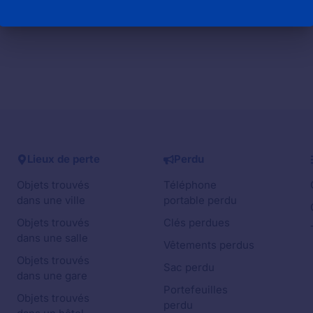
ILLE : numéro de téléphone pour contacter la mairie
Lieux de perte
Perdu
Objets trouvés
Téléphone
dans une ville
portable perdu
Objets trouvés
Clés perdues
dans une salle
Vêtements perdus
Objets trouvés
Sac perdu
dans une gare
Portefeuilles
Objets trouvés
perdu