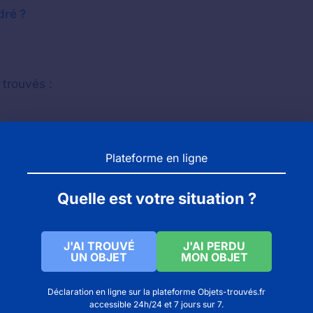
dré ?
 trouvés :
Plateforme en ligne
Quelle est votre situation ?
J'AI TROUVÉ
J'AI PERDU
UN OBJET
MON OBJET
Déclaration en ligne sur la plateforme Objets-trouvés.fr
UBZAC : numéro de téléphone pour contacter la mair
accessible 24h/24 et 7 jours sur 7.