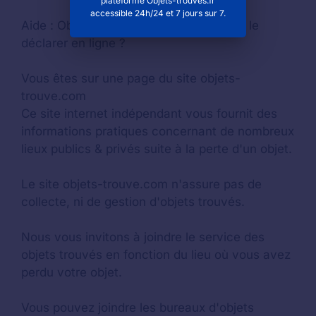
plateforme Objets-trouvés.fr
accessible 24h/24 et 7 jours sur 7.
Aide :
Objet trouvé ou perdu : comment le
déclarer en ligne ?
Vous êtes sur une page du site objets-
trouve.com
Ce site internet indépendant vous fournit des
informations pratiques concernant de nombreux
lieux publics & privés suite à la perte d'un objet.
Le site objets-trouve.com n'assure pas de
collecte, ni de gestion d'objets trouvés.
Nous vous invitons à joindre le service des
objets trouvés en fonction du lieu où vous avez
perdu votre objet.
Vous pouvez joindre les bureaux d'objets