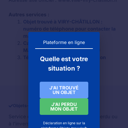
Adresse site officiel : www.ville-viry-chatillon.fr
Autres services :
Objet trouvé à VIRY-CHÂTILLON :
numéro de téléphone pour contacter la
mairie
Plateforme en ligne
Carte bancaire perdue (VISA /
Mastercard) à Viry-châtillon (91)
Téléphone disparu à Viry-châtillon
Quelle est votre
situation ?
J'AI TROUVÉ
UN OBJET
J'AI PERDU
Objets-trouve.com
MON OBJET
Service d'aide pour retrouver un
objet perdu
ou
Déclaration en ligne sur la
à l'inverse si vous avez trouvé un objet.