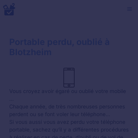
Aller
M
au
contenu
Portable perdu, oublié à
Blotzheim
Vous croyez avoir égaré ou oublié votre mobile
…
Chaque année, de très nombreuses personnes
perdent ou se font voler leur téléphone…
Si vous aussi vous avez perdu votre téléphone
portable, sachez qu’il y a différentes procédures
à réaliser en cas de perte, d’oubli ou de vol de