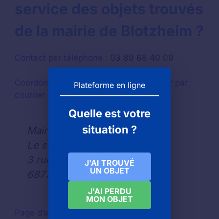
service des objets trouvés
de la mairie de Blotzheim ?
Contact par téléphone :
03 89 68 40 09
Coordonnées de contact pour contacter par
Plateforme en ligne
courrier
Quelle est votre
situation ?
Mairie de BLOTZHEIM
Le service des objets trouvés
3 rue du Rhin
J'AI TROUVÉ
UN OBJET
68730
J'AI PERDU
MON OBJET
Page d’accueil du site Internet
: