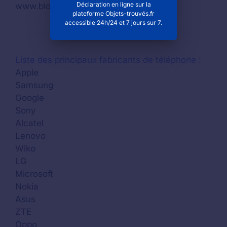
Déclaration en ligne sur la
www.blotzheim.fr
plateforme Objets-trouvés.fr
accessible 24h/24 et 7 jours sur 7.
Liste des principaux fabricants de téléphone :
Apple
Samsung
Google
Sony
Alcatel
Lenovo
Wiko
LG
Microsoft
Nokia
Asus
ZTE
Oppo