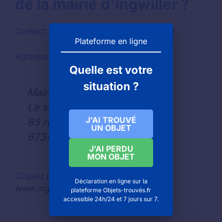
de la mairie d'Ingwiller ?
Contact par téléphone :
03 88 89 47 20
Plateforme en ligne
Adresse pour envoyer un courrier
Quelle est votre
situation ?
Mairie d'INGWILLER
Le service des objets trouvés
J'AI TROUVÉ
85 rue du Général Gouraud
UN OBJET
67340
J'AI PERDU
MON OBJET
Cliquez pour visiter site Internet
:
Déclaration en ligne sur la
www.ingwiller.com
plateforme Objets-trouvés.fr
accessible 24h/24 et 7 jours sur 7.