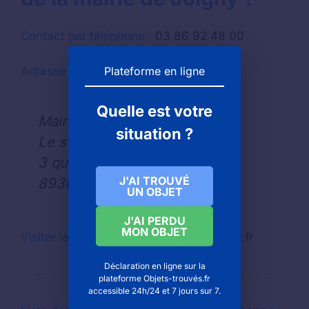
Contact par téléphone :
03 86 92 48 00
Adresse pour envoyer une lettre
Plateforme en ligne
Quelle est votre
Mairie de JOIGNY
situation ?
Le service des objets trouvés
3 quai du 1er Dragons BP 210
J'AI TROUVÉ
89306
UN OBJET
J'AI PERDU
MON OBJET
Visiter le site Internet
: www.ville-joigny.fr
Déclaration en ligne sur la
plateforme Objets-trouvés.fr
accessible 24h/24 et 7 jours sur 7.