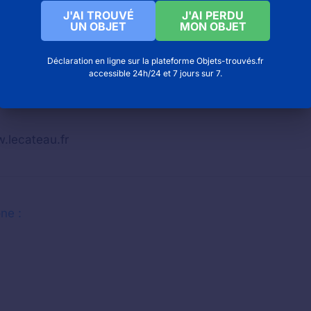
J'AI TROUVÉ
J'AI PERDU
UN OBJET
MON OBJET
Déclaration en ligne sur la plateforme Objets-trouvés.fr
accessible 24h/24 et 7 jours sur 7.
.lecateau.fr
ne :