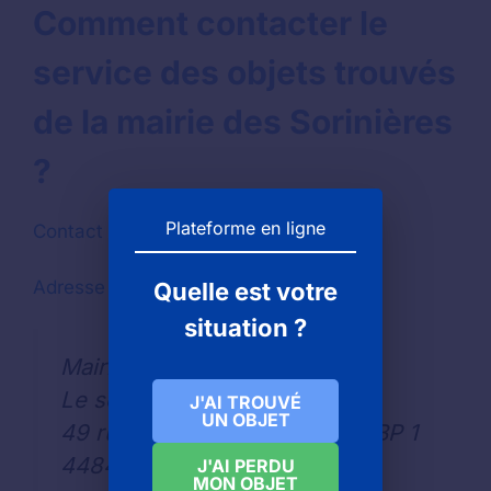
Comment contacter le
service des objets trouvés
de la mairie des Sorinières
?
Plateforme en ligne
Contact par téléphone :
02 40 13 00 00
Adresse pour envoyer une lettre
Quelle est votre
situation ?
Mairie des SORINIÈRES
Le service des objets trouvés
J'AI TROUVÉ
UN OBJET
49 rue Georges Clémenceau BP 1
44840
J'AI PERDU
MON OBJET