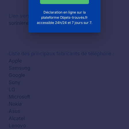
Déclaration en ligne sur la
Lien vers le site internet
: www.ville-
plateforme Objets-trouvés.fr
sorinieres.fr
accessible 24h/24 et 7 jours sur 7.
Liste des principaux fabricants de téléphone :
Apple
Samsung
Google
Sony
LG
Microsoft
Nokia
Asus
Alcatel
Lenovo