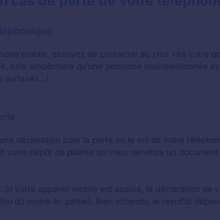
n cas de perte de votre téléphon
téléphonique
éphone mobile, essayez de contacter au plus vite votre 
ait, cela empêchera qu’une personne malintentionnée aya
s surtaxés…).
erie
une déclaration pour la perte ou le vol de votre téléph
it votre dépôt de plainte on vous remettra un document 
: Si votre appareil mobile est assuré, la déclaration de 
(ou du moins en partie). Bien entendu, le résultat dépe