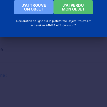
J'AI TROUVÉ
J'AI PERDU
UN OBJET
MON OBJET
Déclaration en ligne sur la plateforme Objets-trouvés.fr
accessible 24h/24 et 7 jours sur 7.
fr
ne :