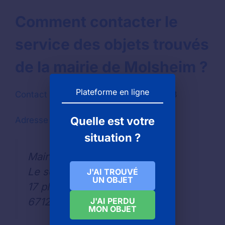
Comment contacter le
service des objets trouvés
de la mairie de Molsheim ?
Plateforme en ligne
Contact par téléphone :
03 88 49 58 58
Quelle est votre
Adresse pour envoyer une lettre
situation ?
Mairie de MOLSHEIM
Le service des objets trouvés
J'AI TROUVÉ
UN OBJET
17 place de l'Hôtel de Ville
67129
J'AI PERDU
MON OBJET