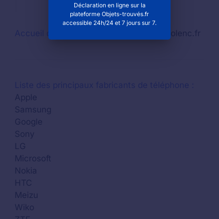
Déclaration en ligne sur la
plateforme Objets-trouvés.fr
accessible 24h/24 et 7 jours sur 7.
Accueil du site Internet
: www.mairie-piolenc.fr
Liste des principaux fabricants de téléphone :
Apple
Samsung
Google
Sony
LG
Microsoft
Nokia
HTC
Meizu
Wiko