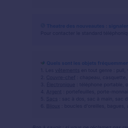
Theatre des nouveautes : signaler
Pour contacter le standard téléphoniqu
Quels sont les objets fréquemment
1. Les
vêtements
en tout genre : pull,
2.
Couvre-chef
: chapeau, casquette, 
3.
Électronique
: téléphone portable, o
4.
Argent
: portefeuilles, porte-monnai
5.
Sacs
: sac à dos, sac à main, sac d
6.
Bijoux
: boucles d'oreilles, bagues, a
Bon à savoir : si vous ne réclamez pas rap