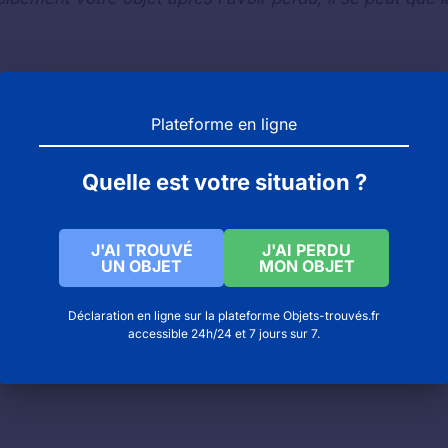
) : objets trouvés et objets perdus
Plateforme en ligne
? Contacter le bureau des objets trouvés !
Quelle est votre situation ?
J'AI TROUVÉ
J'AI PERDU
UN OBJET
MON OBJET
Déclaration en ligne sur la plateforme Objets-trouvés.fr
accessible 24h/24 et 7 jours sur 7.