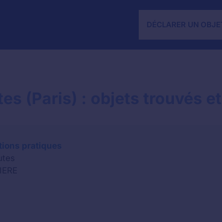
DÉCLARER UN OBJE
s (Paris) : objets trouvés e
tions pratiques
utes
IERE