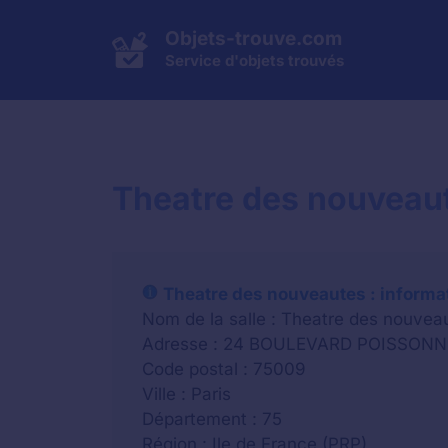
Aller
au
Objets-trouve.com
contenu
Service d'objets trouvés
Theatre des nouveaute
Theatre des nouveautes : informa
Nom de la salle : Theatre des nouvea
Adresse : 24 BOULEVARD POISSONN
Code postal : 75009
Ville : Paris
Département : 75
Région : Ile de France (PRP)