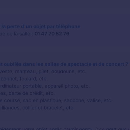
 la perte d'un objet par téléphone
e de la salle :
01 47 70 52 76
 oubliés dans les salles de spectacle et de concert ?
 veste, manteau, gilet, doudoune, etc.
bonnet, foulard, etc.
rdinateur portable, appareil photo, etc.
es, carte de crédit, etc.
e course, sac en plastique, sacoche, valise, etc.
lliances, collier et bracelet, etc.
idement votre objet après l'avoir perdu, il se peut que l