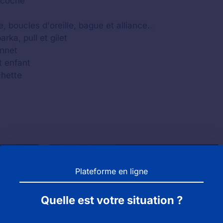
acoche
, boucles d'oreille, bague et alliance..
ka, pull et gilet
onnet
t enfant
chette
Plateforme en ligne
Quelle est votre situation ?