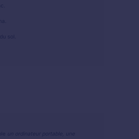
nc.
ma.
du sol.
ple
un ordinateur portable, une