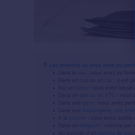
Les endroits où vous avez pu perd
Dans la
rue
: vous avez pu faire 
Dans un
bus
ou un
car
: il est 
Sur un
banc
: vous avez laissé 
Dans un
taxi ou un VTC
: vous a
Dans une
gare
: vous avez perdu
Dans une
boulangerie, une pha
A la
piscine
: vous avez oublié v
Dans un
magasin
: comme par e
Au guichet d'un
bureau de post