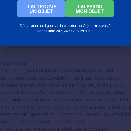
J'AI TROUVÉ
J'AI PERDU
UN OBJET
MON OBJET
Déclaration en ligne sur la plateforme Objets-trouvés.fr
accessible 24h/24 et 7 jours sur 7.
re un objet
tomber un petit objet de votre poche sur le trottoir.
possible que vous ayez oublié un pull sur votre siège.
un objet sur un banc dans un parc ou un jardin public.
vez oublié vos affaires dans le coffre ou sur un siège.
 un objet avant ou après avoir pris un train ou un TER.
rmacie ou dans une poissonnerie
: vous avez laissé un 
otre sac de sport dans un casier au niveau du vestiaire
xemple dans un centre commercial.
e
: vous avez laissé votre objet sur le comptoir.