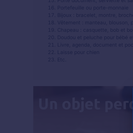
Porte document, serviette et s
Portefeuille ou porte-monnaie
Bijoux : bracelet, montre, broche
Vêtement : manteau, blouson, par
Chapeau : casquette, bob et b
Doudou et peluche pour bébé e
Livre, agenda, document et po
Laisse pour chien
Etc.