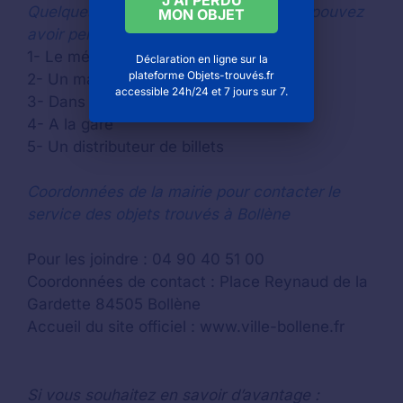
Quelques exemples d’endroits où vous pouvez
MON OBJET
avoir perdu votre carte de débit
1- Le métro
Déclaration en ligne sur la
plateforme Objets-trouvés.fr
2- Un magasin
accessible 24h/24 et 7 jours sur 7.
3- Dans la chambre de votre hôtel
4- A la gare
5- Un distributeur de billets
Coordonnées de la mairie pour contacter le
service des objets trouvés à Bollène
Pour les joindre : 04 90 40 51 00
Coordonnées de contact : Place Reynaud de la
Gardette 84505 Bollène
Accueil du site officiel : www.ville-bollene.fr
Si vous souhaitez en savoir d’avantage :