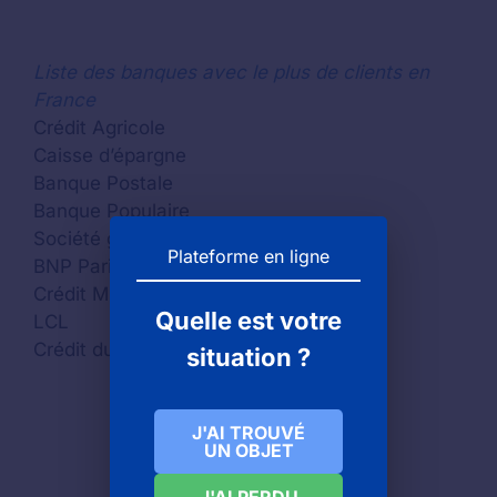
Liste des banques avec le plus de clients en
France
Crédit Agricole
Caisse d’épargne
Banque Postale
Banque Populaire
Société générale
Plateforme en ligne
BNP Paribas
Crédit Mutuel (CM)
Quelle est votre
LCL
Crédit du Nord
situation ?
J'AI TROUVÉ
UN OBJET
J'AI PERDU