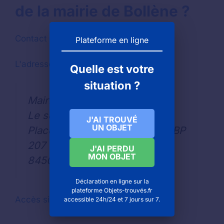
de la mairie de Bollène ?
Contact par téléphone :
04 90 40 51 00
Plateforme en ligne
L'adresse pour écrire
Quelle est votre
situation ?
Mairie de BOLLÈNE
Le service des objets trouvés
J'AI TROUVÉ
UN OBJET
Place Reynaud de la Gardette BP
207
J'AI PERDU
MON OBJET
84505
Déclaration en ligne sur la
plateforme Objets-trouvés.fr
Accès site Web
: www.ville-bollene.fr
accessible 24h/24 et 7 jours sur 7.