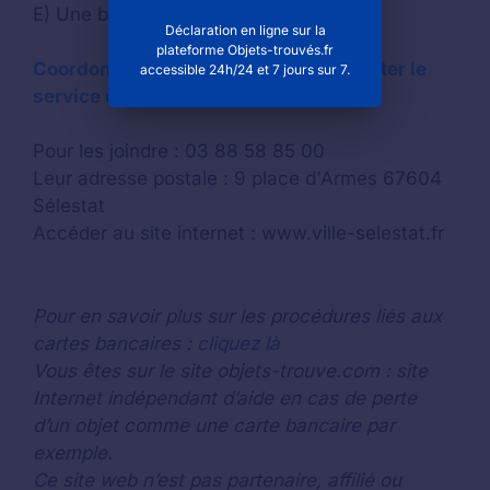
E) Une borne de paiement
Déclaration en ligne sur la
plateforme Objets-trouvés.fr
Coordonnées de la mairie pour contacter le
accessible 24h/24 et 7 jours sur 7.
service des objets trouvés à Sélestat
Pour les joindre : 03 88 58 85 00
Leur adresse postale : 9 place d'Armes 67604
Sélestat
Accéder au site internet : www.ville-selestat.fr
Pour en savoir plus sur les procédures liés aux
cartes bancaires :
cliquez là
Vous êtes sur le site objets-trouve.com : site
Internet indépendant d’aide en cas de perte
d’un objet comme une carte bancaire par
exemple.
Ce site web n’est pas partenaire, affilié ou