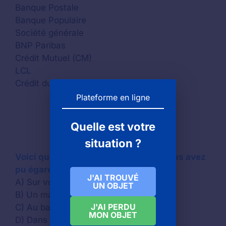
Banque Postale
Banque Populaire
Société générale
BNP Paribas
Crédit Mutuel (CM)
LCL
Crédit du Nord
Plateforme en ligne
Quelle est votre
situation ?
Voici quelques idées d’endroits où vous avez
pu égarer votre carte de paiement
J'AI TROUVÉ
A) Sur votre siège de train
UN OBJET
B) Un magasin
J'AI PERDU
C) Au bar de votre hôtel
MON OBJET
D) Dans une station de métro