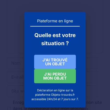
Commentaire
Plateforme en ligne
Quelle est votre
situation ?
J'AI TROUVÉ
Nom
UN OBJET
E-
J'AI PERDU
MON OBJET
mail
Site
Déclaration en ligne sur la
web
plateforme Objets-trouvés.fr
accessible 24h/24 et 7 jours sur 7.
Enregistrer mon nom, mon e-mail et mon site
dans le navigateur pour mon prochain