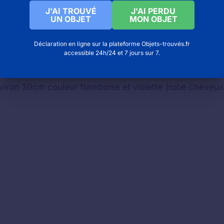
J'AI TROUVÉ
J'AI PERDU
UN OBJET
MON OBJET
Déclaration en ligne sur la plateforme Objets-trouvés.fr
accessible 24h/24 et 7 jours sur 7.
viron 30cm couleur framboise et violette (robe cheveu