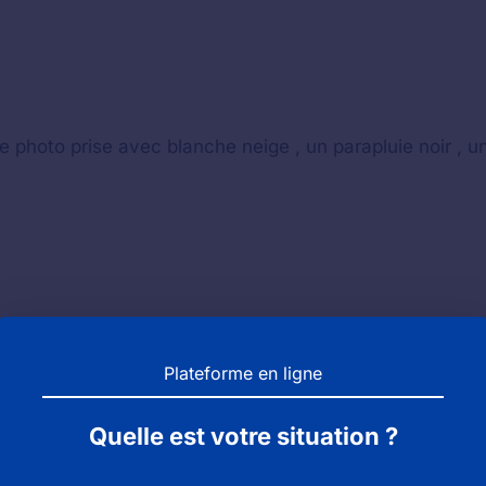
e photo prise avec blanche neige , un parapluie noir , 
Plateforme en ligne
Quelle est votre situation ?
ls à Disneyland paris le 16.12.2017. qu’est ce que je dois 