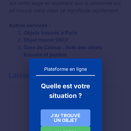
sur cette page en espérant que la personne qui
ait trouvé votre objet se manifeste rapidement.
Autres services :
Objets trouvés à Paris
Objet trouvé SNCF
Gare de Colmar : liste des objets
trouvés et perdus
Plateforme en ligne
Laisser un commentaire
Quelle est votre
Commentaire
situation ?
J'AI TROUVÉ
UN OBJET