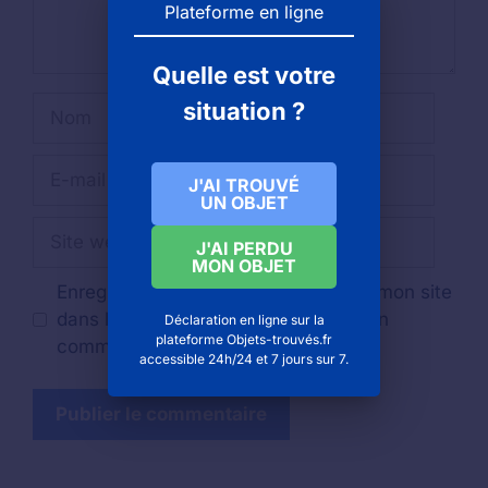
Plateforme en ligne
Quelle est votre
Nom
situation ?
E-
J'AI TROUVÉ
mail
UN OBJET
Site
J'AI PERDU
web
MON OBJET
Enregistrer mon nom, mon e-mail et mon site
dans le navigateur pour mon prochain
Déclaration en ligne sur la
plateforme Objets-trouvés.fr
commentaire.
accessible 24h/24 et 7 jours sur 7.