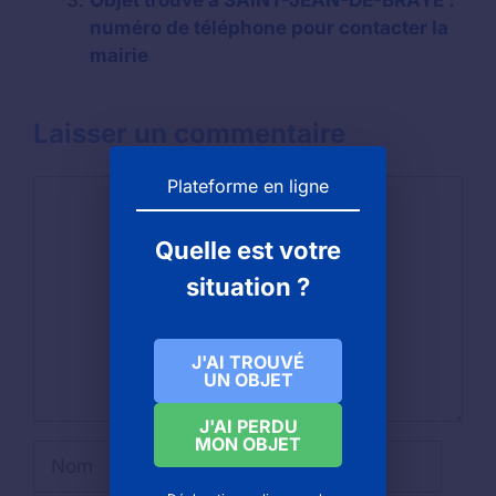
Objet trouvé à SAINT-JEAN-DE-BRAYE :
numéro de téléphone pour contacter la
mairie
Laisser un commentaire
Plateforme en ligne
Commentaire
Quelle est votre
situation ?
J'AI TROUVÉ
UN OBJET
J'AI PERDU
MON OBJET
Nom